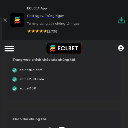
ECLBET App
Chơi Ngay, Thắng Ngay
Tải ứng dụng của chúng tôi ngay!
[2,738]
Giao dịch đang chờ xử lý
Trang web chính thức của chúng tôi
eclbet03.com
eclbet108.com
eclbet109
Theo dõi chúng tôi