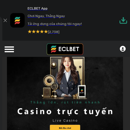
ECLBET App
Chơi Ngay, Thắng Ngay
Tải ứng dụng của chúng tôi ngay!
[2,738]