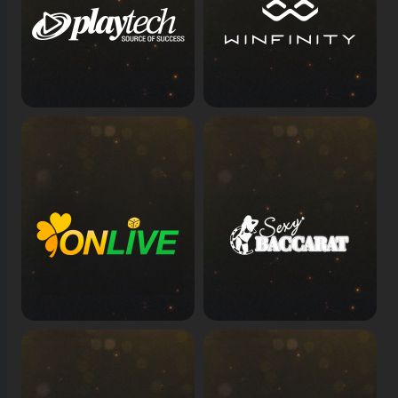
chơi
chơi
chơi
chơi