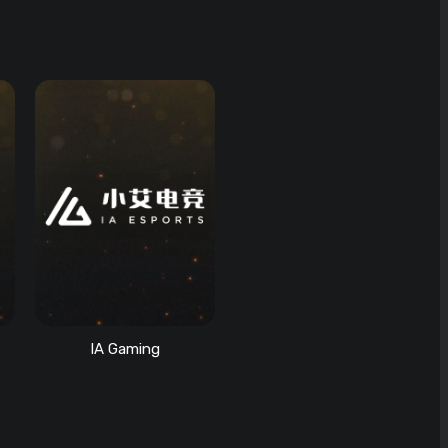
IA Gaming