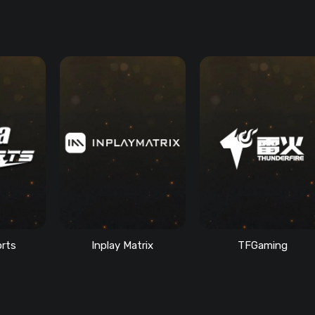
rts
Inplay Matrix
TFGaming