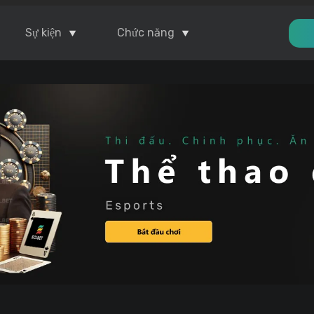
Sự kiện
Chức năng