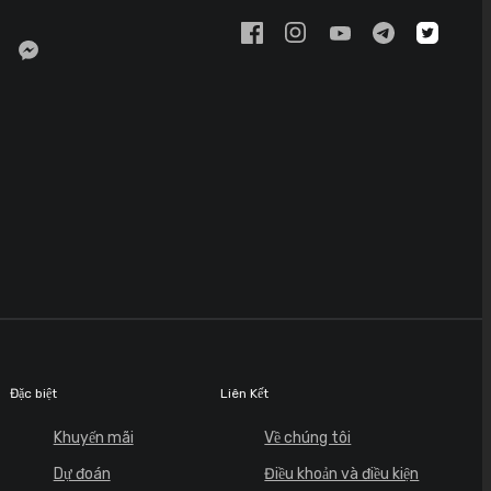
Đặc biệt
Liên Kết
Khuyến mãi
Về chúng tôi
Dự đoán
Điều khoản và điều kiện