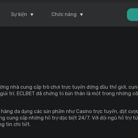
Sự kiện
Chức năng
ng nhà cung cấp trò chơi trực tuyến đứng đầu thế giới, cung 
 giải trí. ECLBET đã chứng tỏ bản thân là một trong những cô
àng đa dạng các sản phẩm như Casino trực tuyến, đặt cược t
ng cung cấp những hỗ trợ đặc biệt 24/7. Với đội ngũ hỗ trợ tú
 tin chi tiết.