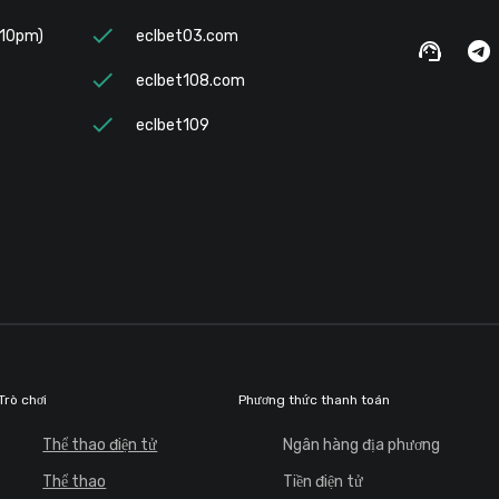
 10pm)
eclbet03.com
eclbet108.com
eclbet109
Trò chơi
Phương thức thanh toán
Thể thao điện tử
Ngân hàng địa phương
Thể thao
Tiền điện tử