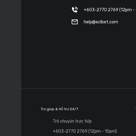
+603-2770 2769 (12pm -
help@eclbet.com
Trợ giúp & Hỗ trợ 24/7
Trò chuyện trực tiếp
+603-2770 2769 (12pm - 10pm)